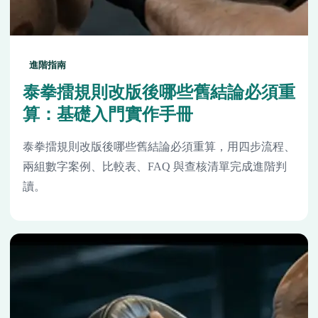
進階指南
泰拳擂規則改版後哪些舊結論必須重
算：基礎入門實作手冊
泰拳擂規則改版後哪些舊結論必須重算，用四步流程、
兩組數字案例、比較表、FAQ 與查核清單完成進階判
讀。