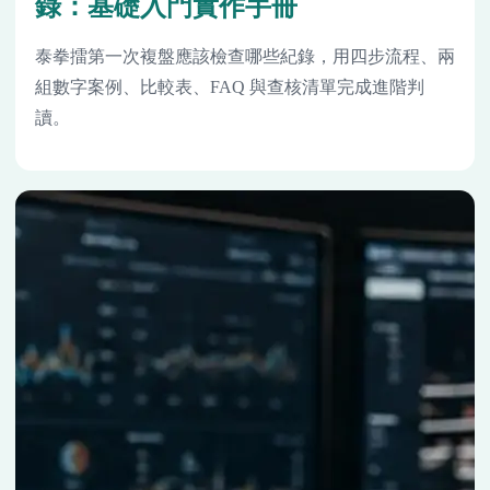
錄：基礎入門實作手冊
泰拳擂第一次複盤應該檢查哪些紀錄，用四步流程、兩
組數字案例、比較表、FAQ 與查核清單完成進階判
讀。