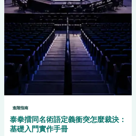
進階指南
泰拳擂同名術語定義衝突怎麼裁決：
基礎入門實作手冊