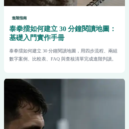
進階指南
泰拳擂如何建立 30 分鐘閱讀地圖：
基礎入門實作手冊
泰拳擂如何建立 30 分鐘閱讀地圖，用四步流程、兩組
數字案例、比較表、FAQ 與查核清單完成進階判讀。