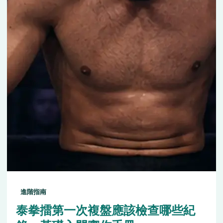
進階指南
泰拳擂第一次複盤應該檢查哪些紀