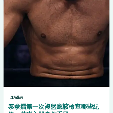
進階指南
泰拳擂第一次複盤應該檢查哪些紀