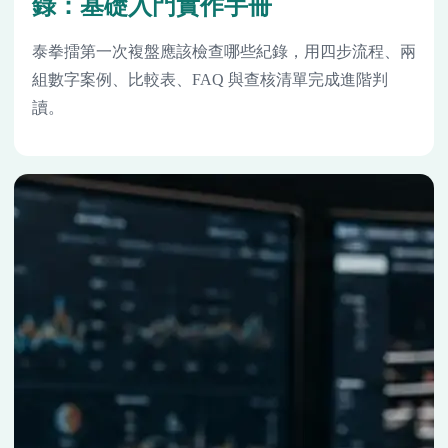
錄：基礎入門實作手冊
泰拳擂第一次複盤應該檢查哪些紀錄，用四步流程、兩
組數字案例、比較表、FAQ 與查核清單完成進階判
讀。