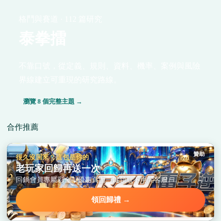
格鬥與賽道 · 112 篇研究
泰拳擂
不靠口號，從定義、規則、資料、機率、案例與風險
界線建立可重現的研究路線。
瀏覽 8 個完整主題 →
合作推薦
贊助
很久沒回來？這包是你的
老玩家回歸再送一次
回鍋會員專屬彩金，優惠頁面一鍵領取不用問客服。
領回歸禮 →