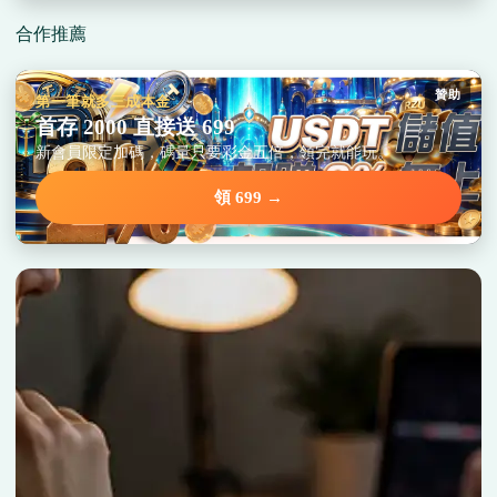
合作推薦
贊助
第一筆就多三成本金
首存 2000 直接送 699
新會員限定加碼，碼量只要彩金五倍，領完就能玩。
領 699 →