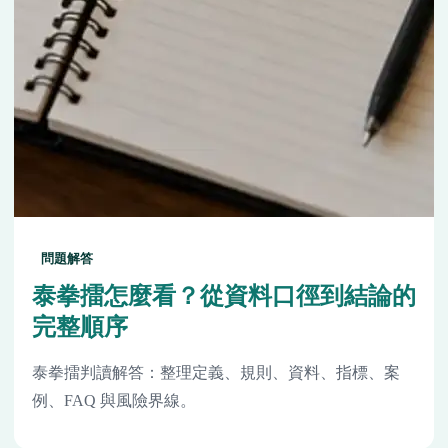
問題解答
泰拳擂怎麼看？從資料口徑到結論的
完整順序
泰拳擂判讀解答：整理定義、規則、資料、指標、案
例、FAQ 與風險界線。