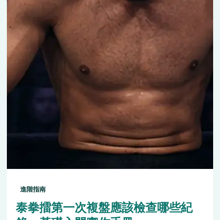
進階指南
泰拳擂第一次複盤應該檢查哪些紀