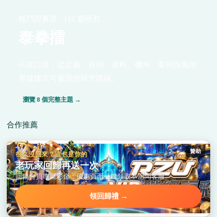
格鬥與賽道 · 112 篇研究
泰拳擂
不靠口號，從定義、規則、資料、機率、案例與風險
界線建立可重現的研究路線。
瀏覽 8 個完整主題 →
合作推薦
贊助
很久沒回來？這包是你的
老玩家回歸再送一次
回鍋會員專屬彩金，優惠頁面一鍵領取不用問客服。
領回歸禮 →