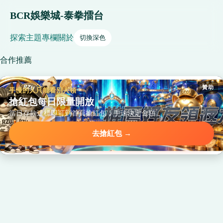
BCR娛樂城-泰拳擂台
探索
主題
專欄
關於
切換深色
合作推薦
贊助
手慢的人只能看別人領
搶紅包每日限量開放
當日存款達標即可到首頁搶紅包，手速決定金額。
去搶紅包 →