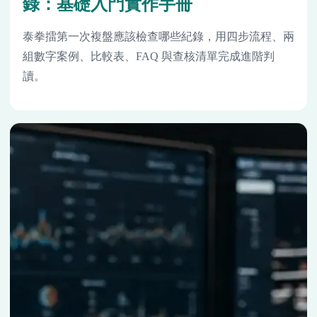
錄：基礎入門實作手冊
泰拳擂第一次複盤應該檢查哪些紀錄，用四步流程、兩
組數字案例、比較表、FAQ 與查核清單完成進階判
讀。