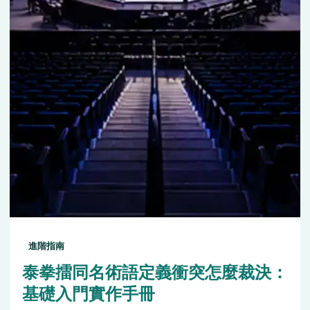
進階指南
泰拳擂同名術語定義衝突怎麼裁決：
基礎入門實作手冊