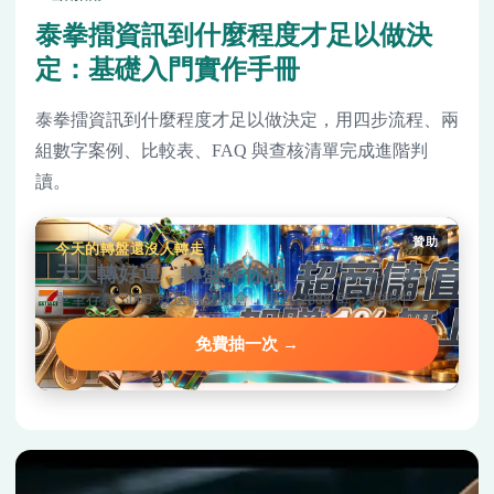
泰拳擂資訊到什麼程度才足以做決
定：基礎入門實作手冊
泰拳擂資訊到什麼程度才足以做決定，用四步流程、兩
組數字案例、比較表、FAQ 與查核清單完成進階判
讀。
贊助
今天的轉盤還沒人轉走
天天轉好運，轉盤等你抽
單筆存款 3000 就送轉盤機會，最高 2888 每天都能中。
免費抽一次 →