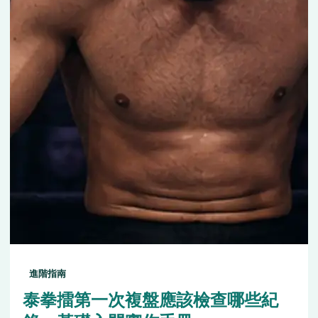
進階指南
泰拳擂第一次複盤應該檢查哪些紀