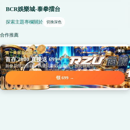
BCR娛樂城-泰拳擂台
探索
主題
專欄
關於
切換深色
合作推薦
贊助
第一筆就多三成本金
首存 2000 直接送 699
新會員限定加碼，碼量只要彩金五倍，領完就能玩。
領 699 →