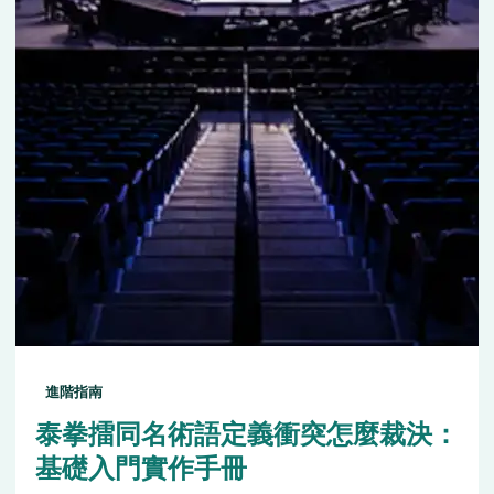
進階指南
泰拳擂同名術語定義衝突怎麼裁決：
基礎入門實作手冊