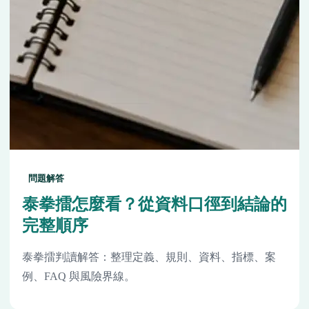
問題解答
泰拳擂怎麼看？從資料口徑到結論的
完整順序
泰拳擂判讀解答：整理定義、規則、資料、指標、案
例、FAQ 與風險界線。