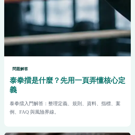
問題解答
泰拳擂是什麼？先用一頁弄懂核心定
義
泰拳擂入門解答：整理定義、規則、資料、指標、案
例、FAQ 與風險界線。