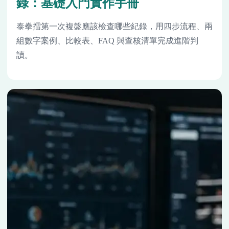
錄：基礎入門實作手冊
泰拳擂第一次複盤應該檢查哪些紀錄，用四步流程、兩
組數字案例、比較表、FAQ 與查核清單完成進階判
讀。