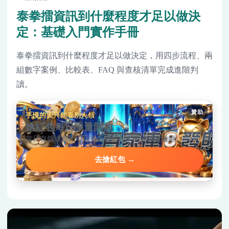
泰拳擂資訊到什麼程度才足以做決
定：基礎入門實作手冊
泰拳擂資訊到什麼程度才足以做決定，用四步流程、兩
組數字案例、比較表、FAQ 與查核清單完成進階判
讀。
贊助
手慢的人只能看別人領
搶紅包每日限量開放
當日存款達標即可到首頁搶紅包，手速決定金額。
去搶紅包 →