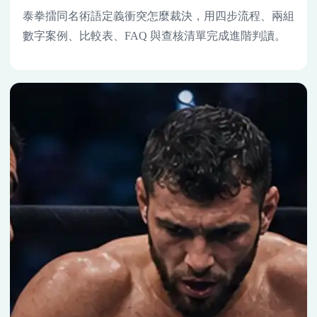
泰拳擂同名術語定義衝突怎麼裁決，用四步流程、兩組
數字案例、比較表、FAQ 與查核清單完成進階判讀。