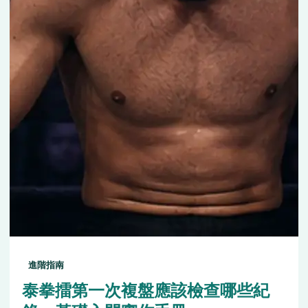
進階指南
泰拳擂第一次複盤應該檢查哪些紀