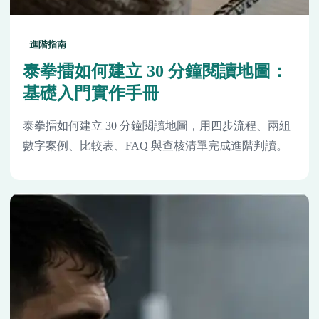
進階指南
泰拳擂如何建立 30 分鐘閱讀地圖：
基礎入門實作手冊
泰拳擂如何建立 30 分鐘閱讀地圖，用四步流程、兩組
數字案例、比較表、FAQ 與查核清單完成進階判讀。