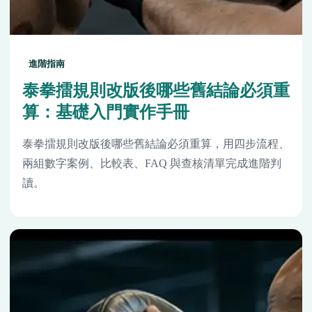
進階指南
泰拳擂規則改版後哪些舊結論必須重
算：基礎入門實作手冊
泰拳擂規則改版後哪些舊結論必須重算，用四步流程、
兩組數字案例、比較表、FAQ 與查核清單完成進階判
讀。