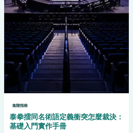
進階指南
泰拳擂同名術語定義衝突怎麼裁決：
基礎入門實作手冊