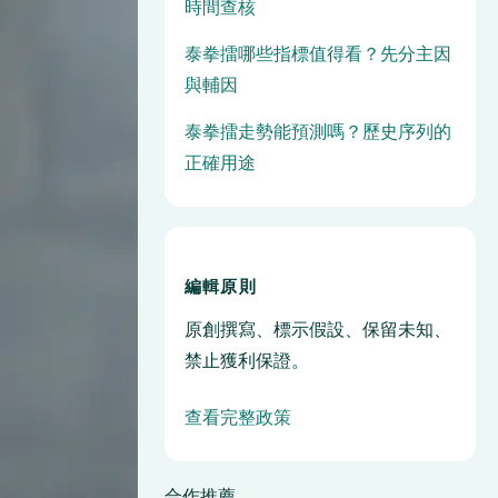
時間查核
泰拳擂哪些指標值得看？先分主因
與輔因
泰拳擂走勢能預測嗎？歷史序列的
正確用途
編輯原則
原創撰寫、標示假設、保留未知、
禁止獲利保證。
查看完整政策
合作推薦