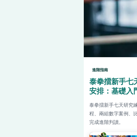
進階指南
泰拳擂新手七
安排：基礎入
泰拳擂新手七天研究
程、兩組數字案例、比
完成進階判讀。