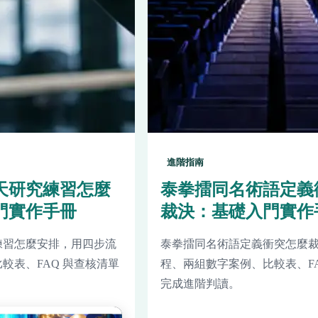
進階指南
天研究練習怎麼
泰拳擂同名術語定義
門實作手冊
裁決：基礎入門實作
練習怎麼安排，用四步流
泰拳擂同名術語定義衝突怎麼
較表、FAQ 與查核清單
程、兩組數字案例、比較表、FA
完成進階判讀。