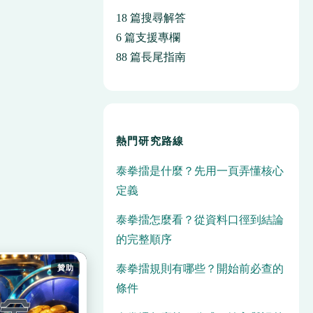
18 篇搜尋解答
6 篇支援專欄
88 篇長尾指南
熱門研究路線
泰拳擂是什麼？先用一頁弄懂核心
定義
泰拳擂怎麼看？從資料口徑到結論
的完整順序
泰拳擂規則有哪些？開始前必查的
贊助
條件