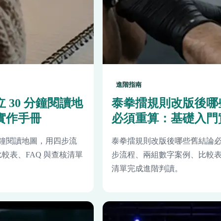
進階指南
 30 分鐘閱讀地
泰拳擂規則改版後哪
實作手冊
必須重算：基礎入門
分鐘閱讀地圖，用四步流
泰拳擂規則改版後哪些舊結論
較表、FAQ 與查核清單
步流程、兩組數字案例、比較表、
清單完成進階判讀。