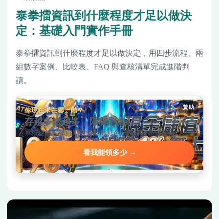
泰拳擂資訊到什麼程度才足以做決
定：基礎入門實作手冊
泰拳擂資訊到什麼程度才足以做決定，用四步流程、兩
組數字案例、比較表、FAQ 與查核清單完成進階判
讀。
贊助
你現在卡在哪一階？
存越多送越多，階梯彩金
累積儲值達標自動解鎖對應彩金，階梯越高送越狠。
看我能領多少 →