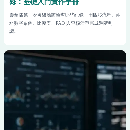
錄：基礎入門實作手冊
泰拳擂第一次複盤應該檢查哪些紀錄，用四步流程、兩
組數字案例、比較表、FAQ 與查核清單完成進階判
讀。