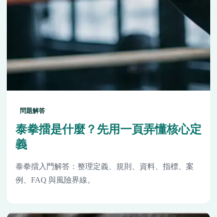
問題解答
泰拳擂是什麼？先用一頁弄懂核心定
義
泰拳擂入門解答：整理定義、規則、資料、指標、案
例、FAQ 與風險界線。