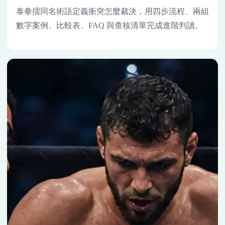
泰拳擂同名術語定義衝突怎麼裁決，用四步流程、兩組
數字案例、比較表、FAQ 與查核清單完成進階判讀。