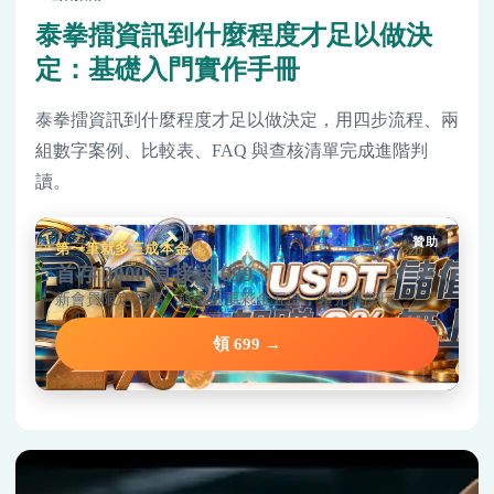
泰拳擂資訊到什麼程度才足以做決
定：基礎入門實作手冊
泰拳擂資訊到什麼程度才足以做決定，用四步流程、兩
組數字案例、比較表、FAQ 與查核清單完成進階判
讀。
贊助
第一筆就多三成本金
首存 2000 直接送 699
新會員限定加碼，碼量只要彩金五倍，領完就能玩。
領 699 →