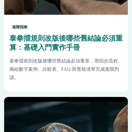
進階指南
泰拳擂規則改版後哪些舊結論必須重
算：基礎入門實作手冊
泰拳擂規則改版後哪些舊結論必須重算，用四步流程、
兩組數字案例、比較表、FAQ 與查核清單完成進階判
讀。