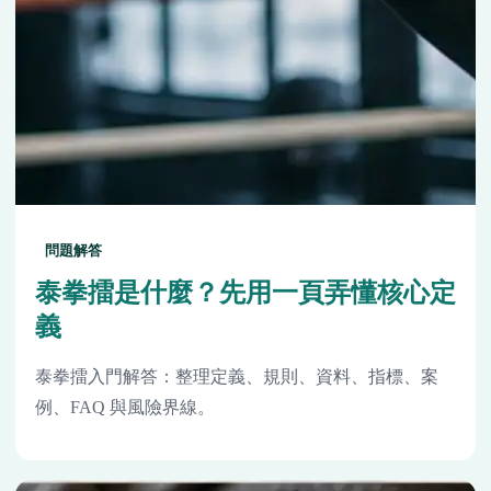
問題解答
泰拳擂是什麼？先用一頁弄懂核心定
義
泰拳擂入門解答：整理定義、規則、資料、指標、案
例、FAQ 與風險界線。