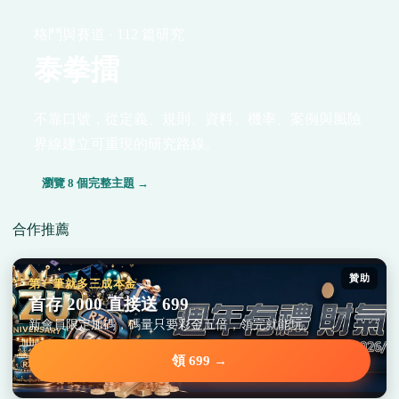
格鬥與賽道 · 112 篇研究
泰拳擂
不靠口號，從定義、規則、資料、機率、案例與風險
界線建立可重現的研究路線。
瀏覽 8 個完整主題 →
合作推薦
贊助
第一筆就多三成本金
首存 2000 直接送 699
新會員限定加碼，碼量只要彩金五倍，領完就能玩。
領 699 →