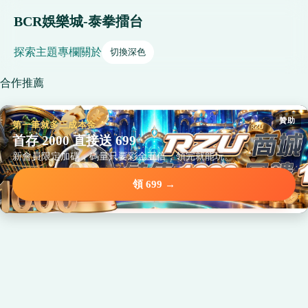
BCR娛樂城-泰拳擂台
探索
主題
專欄
關於
切換深色
合作推薦
贊助
第一筆就多三成本金
首存 2000 直接送 699
新會員限定加碼，碼量只要彩金五倍，領完就能玩。
領 699 →