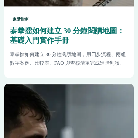
進階指南
泰拳擂如何建立 30 分鐘閱讀地圖：
基礎入門實作手冊
泰拳擂如何建立 30 分鐘閱讀地圖，用四步流程、兩組
數字案例、比較表、FAQ 與查核清單完成進階判讀。