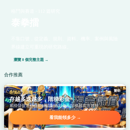
格鬥與賽道 · 112 篇研究
泰拳擂
不靠口號，從定義、規則、資料、機率、案例與風險
界線建立可重現的研究路線。
瀏覽 8 個完整主題 →
合作推薦
贊助
你現在卡在哪一階？
存越多送越多，階梯彩金
累積儲值達標自動解鎖對應彩金，階梯越高送越狠。
看我能領多少 →