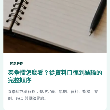
問題解答
泰拳擂怎麼看？從資料口徑到結論的
完整順序
泰拳擂判讀解答：整理定義、規則、資料、指標、案
例、FAQ 與風險界線。