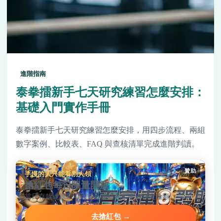
進階指南
泰拳擂新手七天研究練習怎麼安排：
基礎入門實作手冊
泰拳擂新手七天研究練習怎麼安排，用四步流程、兩組
數字案例、比較表、FAQ 與查核清單完成進階判讀。
贊助
手慢的人只能看別人領
搶紅包每日限量開放
當日存款達標即可到首頁搶紅包，手速決定金額。
去搶紅包 →