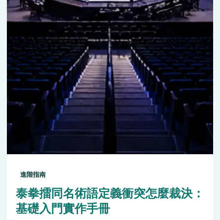
進階指南
泰拳擂同名術語定義衝突怎麼裁決：
基礎入門實作手冊