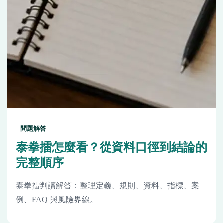
問題解答
泰拳擂怎麼看？從資料口徑到結論的
完整順序
泰拳擂判讀解答：整理定義、規則、資料、指標、案
例、FAQ 與風險界線。