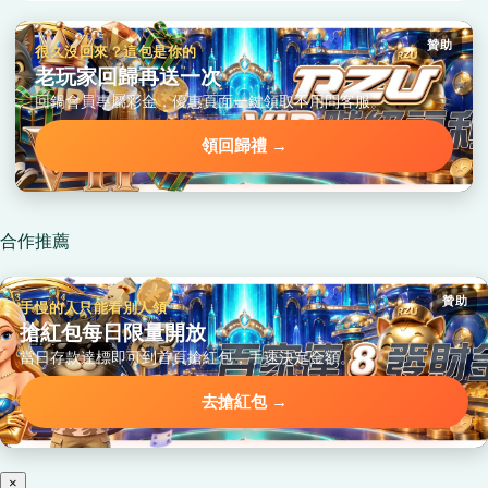
贊助
很久沒回來？這包是你的
老玩家回歸再送一次
回鍋會員專屬彩金，優惠頁面一鍵領取不用問客服。
領回歸禮 →
合作推薦
贊助
手慢的人只能看別人領
搶紅包每日限量開放
當日存款達標即可到首頁搶紅包，手速決定金額。
去搶紅包 →
×