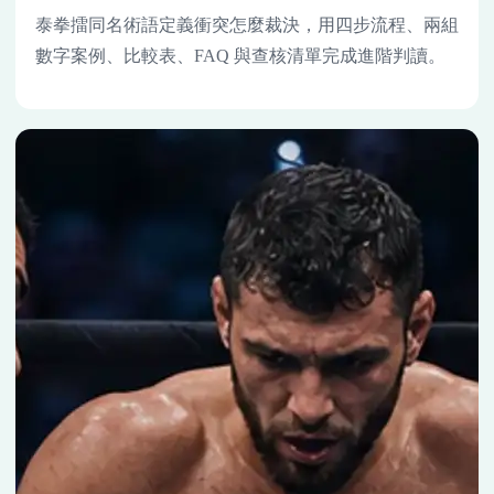
泰拳擂同名術語定義衝突怎麼裁決，用四步流程、兩組
數字案例、比較表、FAQ 與查核清單完成進階判讀。