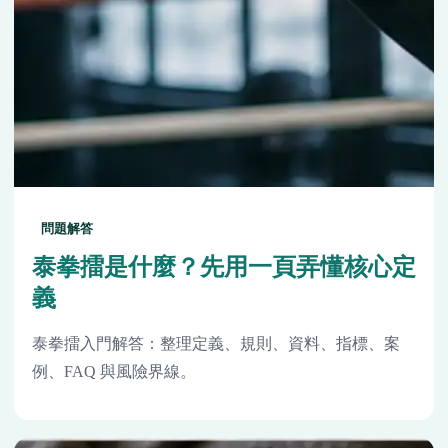
問題解答
泰拳擂是什麼？先用一頁弄懂核心定
義
泰拳擂入門解答：整理定義、規則、資料、指標、案
例、FAQ 與風險界線。