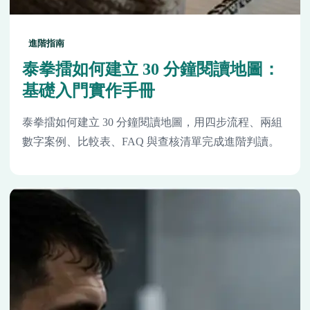
進階指南
泰拳擂如何建立 30 分鐘閱讀地圖：
基礎入門實作手冊
泰拳擂如何建立 30 分鐘閱讀地圖，用四步流程、兩組
數字案例、比較表、FAQ 與查核清單完成進階判讀。