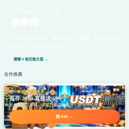
格鬥與賽道 · 112 篇研究
泰拳擂
不靠口號，從定義、規則、資料、機率、案例與風險
界線建立可重現的研究路線。
瀏覽 8 個完整主題 →
合作推薦
贊助
第一筆就多三成本金
首存 2000 直接送 699
新會員限定加碼，碼量只要彩金五倍，領完就能玩。
領 699 →