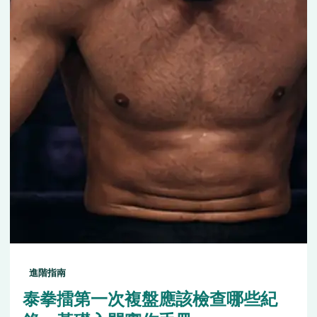
進階指南
泰拳擂第一次複盤應該檢查哪些紀