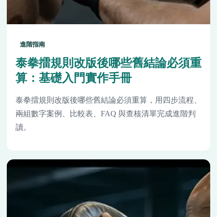
進階指南
泰拳擂規則改版後哪些舊結論必須重
算：基礎入門實作手冊
泰拳擂規則改版後哪些舊結論必須重算，用四步流程、
兩組數字案例、比較表、FAQ 與查核清單完成進階判
讀。