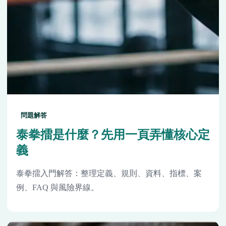
問題解答
泰拳擂是什麼？先用一頁弄懂核心定
義
泰拳擂入門解答：整理定義、規則、資料、指標、案
例、FAQ 與風險界線。