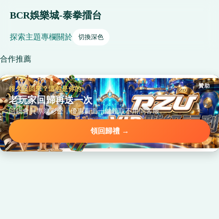
BCR娛樂城-泰拳擂台
探索
主題
專欄
關於
切換深色
合作推薦
贊助
很久沒回來？這包是你的
老玩家回歸再送一次
回鍋會員專屬彩金，優惠頁面一鍵領取不用問客服。
領回歸禮 →