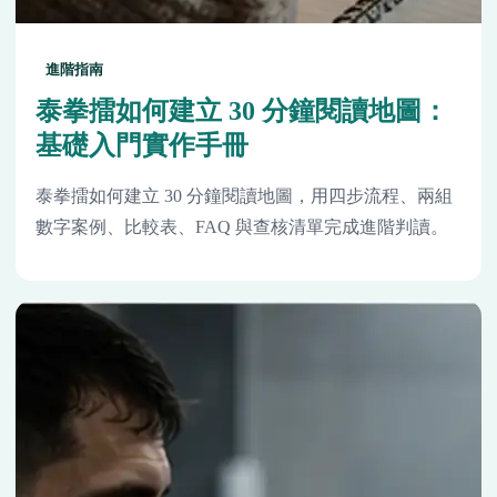
進階指南
泰拳擂如何建立 30 分鐘閱讀地圖：
基礎入門實作手冊
泰拳擂如何建立 30 分鐘閱讀地圖，用四步流程、兩組
數字案例、比較表、FAQ 與查核清單完成進階判讀。