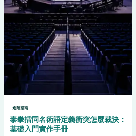
進階指南
泰拳擂同名術語定義衝突怎麼裁決：
基礎入門實作手冊