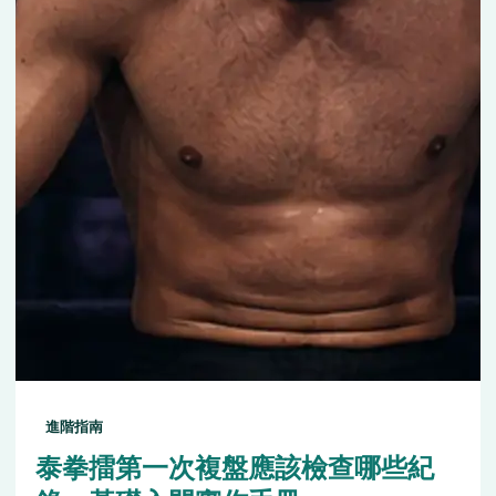
進階指南
泰拳擂第一次複盤應該檢查哪些紀