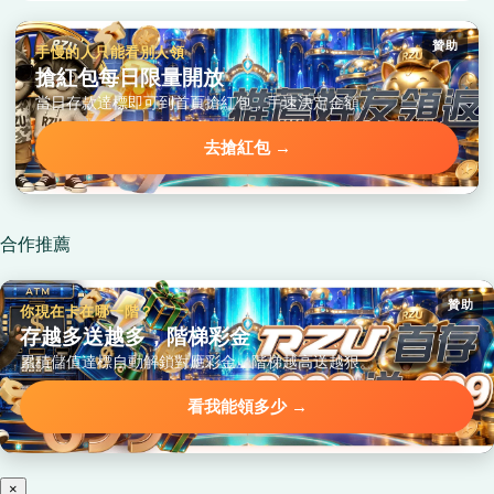
贊助
手慢的人只能看別人領
搶紅包每日限量開放
當日存款達標即可到首頁搶紅包，手速決定金額。
去搶紅包 →
合作推薦
贊助
你現在卡在哪一階？
存越多送越多，階梯彩金
累積儲值達標自動解鎖對應彩金，階梯越高送越狠。
看我能領多少 →
×