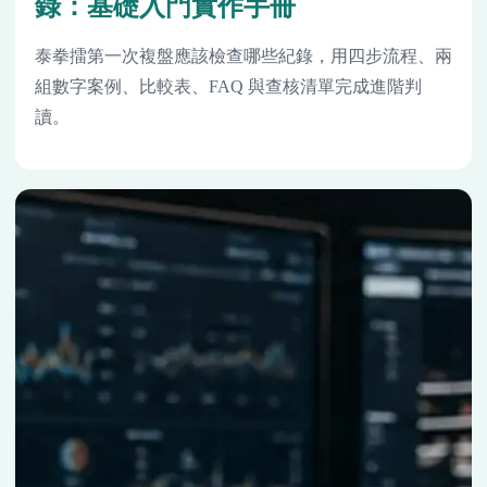
錄：基礎入門實作手冊
泰拳擂第一次複盤應該檢查哪些紀錄，用四步流程、兩
組數字案例、比較表、FAQ 與查核清單完成進階判
讀。