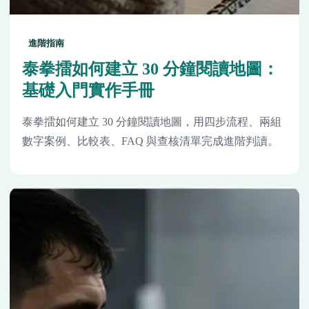
進階指南
泰拳擂如何建立 30 分鐘閱讀地圖：
基礎入門實作手冊
泰拳擂如何建立 30 分鐘閱讀地圖，用四步流程、兩組
數字案例、比較表、FAQ 與查核清單完成進階判讀。