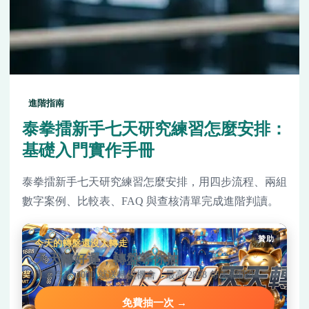
進階指南
泰拳擂新手七天研究練習怎麼安排：
基礎入門實作手冊
泰拳擂新手七天研究練習怎麼安排，用四步流程、兩組
數字案例、比較表、FAQ 與查核清單完成進階判讀。
贊助
今天的轉盤還沒人轉走
天天轉好運，轉盤等你抽
單筆存款 3000 就送轉盤機會，最高 2888 每天都能中。
免費抽一次 →