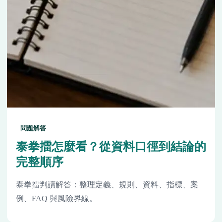
問題解答
泰拳擂怎麼看？從資料口徑到結論的
完整順序
泰拳擂判讀解答：整理定義、規則、資料、指標、案
例、FAQ 與風險界線。