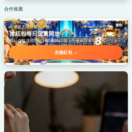
合作推薦
贊助
手慢的人只能看別人領
搶紅包每日限量開放
當日存款達標即可到首頁搶紅包，手速決定金額。
去搶紅包 →