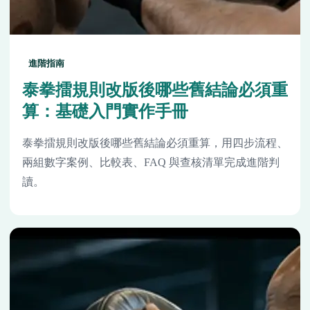
進階指南
泰拳擂規則改版後哪些舊結論必須重
算：基礎入門實作手冊
泰拳擂規則改版後哪些舊結論必須重算，用四步流程、
兩組數字案例、比較表、FAQ 與查核清單完成進階判
讀。