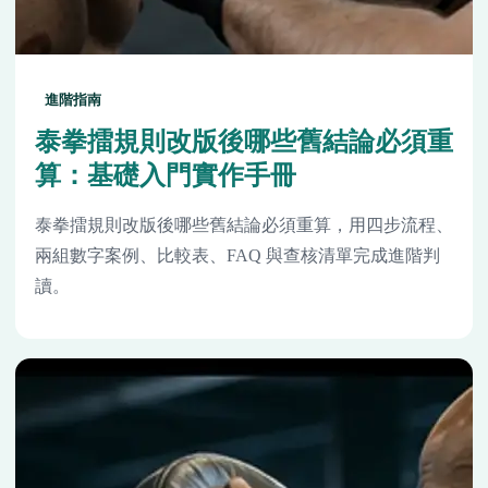
進階指南
泰拳擂規則改版後哪些舊結論必須重
算：基礎入門實作手冊
泰拳擂規則改版後哪些舊結論必須重算，用四步流程、
兩組數字案例、比較表、FAQ 與查核清單完成進階判
讀。