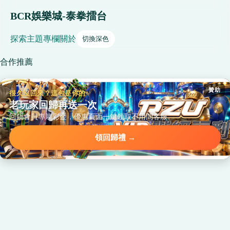
BCR娛樂城-泰拳擂台
探索
主題
專欄
關於
切換深色
合作推薦
贊助
很久沒回來？這包是你的
老玩家回歸再送一次
回鍋會員專屬彩金，優惠頁面一鍵領取不用問客服。
領回歸禮 →