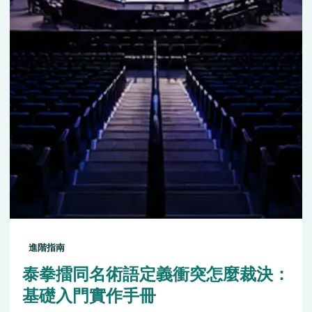
進階指南
泰拳擂同名術語定義衝突怎麼裁決：
基礎入門實作手冊