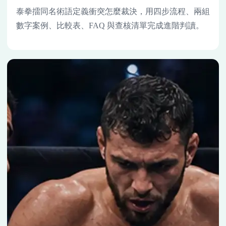
泰拳擂同名術語定義衝突怎麼裁決，用四步流程、兩組
數字案例、比較表、FAQ 與查核清單完成進階判讀。