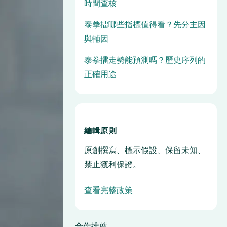
時間查核
泰拳擂哪些指標值得看？先分主因
與輔因
泰拳擂走勢能預測嗎？歷史序列的
正確用途
編輯原則
原創撰寫、標示假設、保留未知、
禁止獲利保證。
查看完整政策
合作推薦