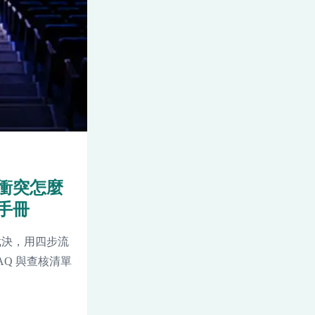
衝突怎麼
手冊
裁決，用四步流
Q 與查核清單