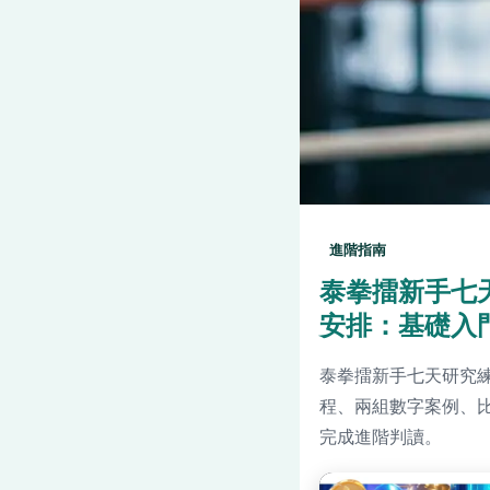
進階指南
泰拳擂新手七
安排：基礎入
泰拳擂新手七天研究
程、兩組數字案例、比
完成進階判讀。