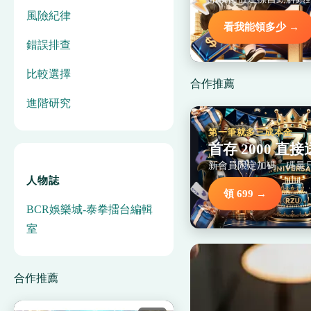
風險紀律
看我能領多少 →
錯誤排查
比較選擇
合作推薦
進階研究
第一筆就多三成本金
首存 2000 直接送
新會員限定加碼，碼量
人物誌
領 699 →
BCR娛樂城-泰拳擂台編輯
室
合作推薦