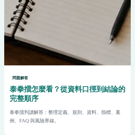
問題解答
泰拳擂怎麼看？從資料口徑到結論的
完整順序
泰拳擂判讀解答：整理定義、規則、資料、指標、案
例、FAQ 與風險界線。