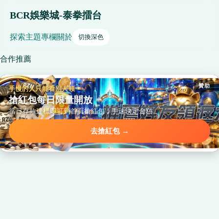
BCR娛樂城-泰拳擂台
探索
主題
專欄
關於
切換深色
合作推薦
贊助
手慢的人只能看別人領
搶紅包每日限量開放
當日存款達標即可到首頁搶紅包，手速決定金額。
去搶紅包 →