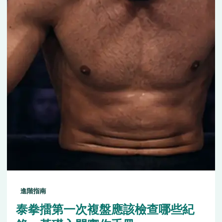
進階指南
泰拳擂第一次複盤應該檢查哪些紀