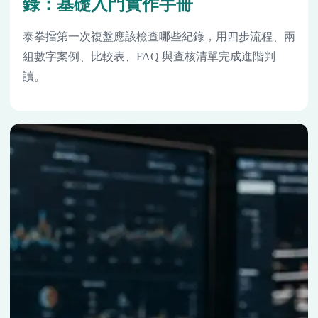
錄：基礎入門實作手冊
泰拳擂第一次複盤應該檢查哪些紀錄，用四步流程、兩
組數字案例、比較表、FAQ 與查核清單完成進階判
讀。