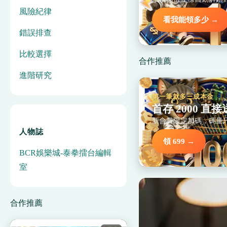
風險紀律
看我能領多少 →
錯誤排查
比較選擇
合作推薦
進階研究
第一筆就多三成本金
首存 2000 直接送
新會員限定加碼，碼量
人物誌
領 699 →
BCR娛樂城-泰拳擂台編輯
室
合作推薦