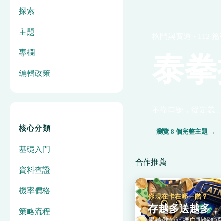
探索
主題
格鬥與賽道 · 112 
專欄
泰拳
編輯政策
不靠口號，從定義
核心分類
瀏覽 8 個完整主題 →
基礎入門
合作推薦
資料查證
機率價格
你現在卡在哪一階？
存越多送越多，
策略流程
累積儲值達標自動解鎖