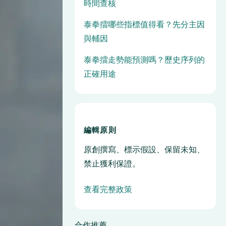
時間查核
泰拳擂哪些指標值得看？先分主因
與輔因
泰拳擂走勢能預測嗎？歷史序列的
正確用途
編輯原則
原創撰寫、標示假設、保留未知、
禁止獲利保證。
查看完整政策
合作推薦