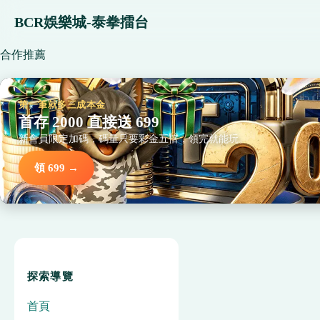
BCR娛樂城-泰拳擂台
合作推薦
第一筆就多三成本金
首存 2000 直接送 699
新會員限定加碼，碼量只要彩金五倍，領完就能玩。
領 699 →
探索導覽
首頁