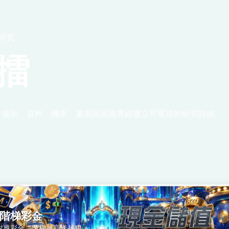
篇研究
擂
、規則、資料、機率、案例與風險界線建立可重現的研究路線。
階梯彩金
對應彩金，階梯越高送越狠。