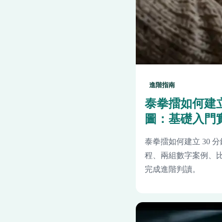
進階指南
泰拳擂如何建立
圖：基礎入門
泰拳擂如何建立 30 
程、兩組數字案例、比
完成進階判讀。