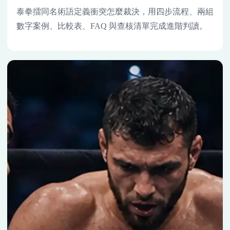
泰拳擂同名術語定義衝突怎麼裁決，用四步流程、兩組
數字案例、比較表、FAQ 與查核清單完成進階判讀。