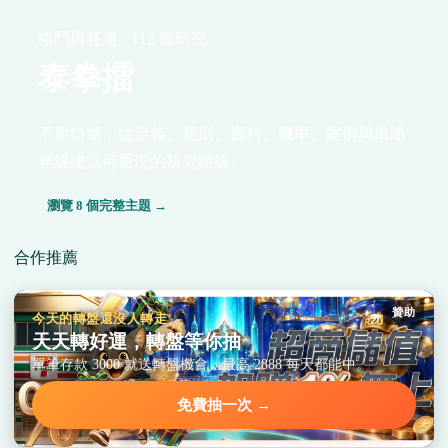
格鬥與賽道 · 112 篇研究
泰拳擂
不靠口號，從定義、規則、資料、機率、案例與風險
界線建立可重現的研究路線。
瀏覽 8 個完整主題 →
合作推薦
贊助
今天的轉盤還沒人轉走
天天轉好運，轉盤等你抽
單筆存款 3000 就送轉盤機會，最高 2888 每天都能中。
免費抽一次 →