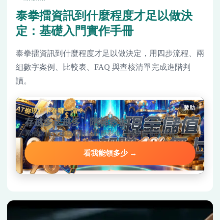
泰拳擂資訊到什麼程度才足以做決
定：基礎入門實作手冊
泰拳擂資訊到什麼程度才足以做決定，用四步流程、兩
組數字案例、比較表、FAQ 與查核清單完成進階判
讀。
贊助
你現在卡在哪一階？
存越多送越多，階梯彩金
累積儲值達標自動解鎖對應彩金，階梯越高送越狠。
看我能領多少 →