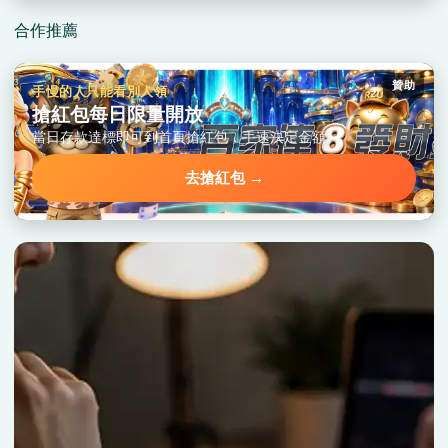
合作推薦
贊助
手慢的人只能看別人領
搶紅包每日限量開放
當日存款達標即可到首頁搶紅包，手速決定金額。
去搶紅包 →