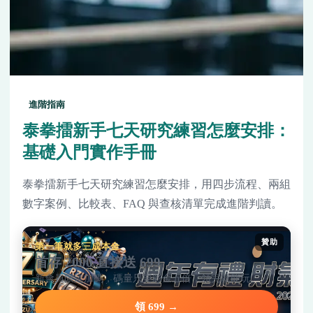
進階指南
泰拳擂新手七天研究練習怎麼安排：
基礎入門實作手冊
泰拳擂新手七天研究練習怎麼安排，用四步流程、兩組
數字案例、比較表、FAQ 與查核清單完成進階判讀。
贊助
第一筆就多三成本金
首存 2000 直接送 699
新會員限定加碼，碼量只要彩金五倍，領完就能玩。
領 699 →