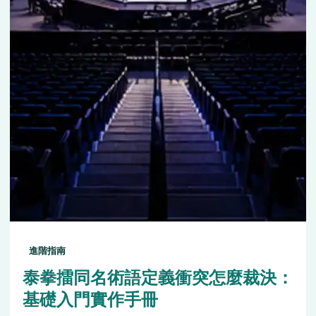
進階指南
泰拳擂同名術語定義衝突怎麼裁決：
基礎入門實作手冊