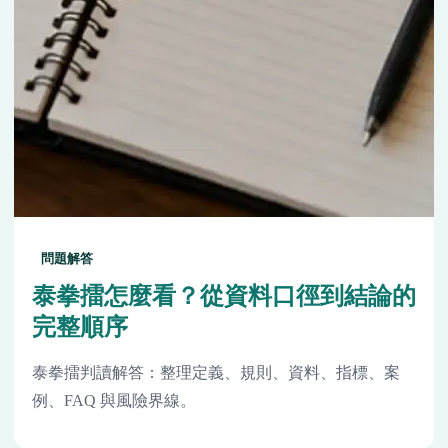
問題解答
泰拳擂怎麼看？從資料口徑到結論的
完整順序
泰拳擂判讀解答：整理定義、規則、資料、指標、案
例、FAQ 與風險界線。