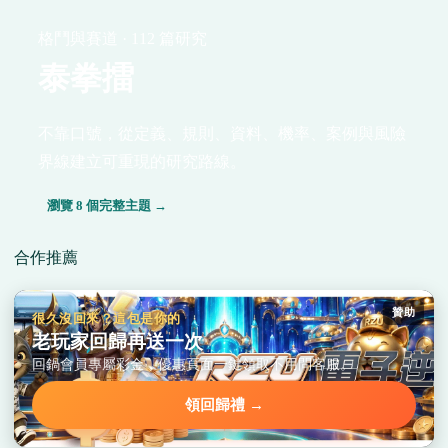
格鬥與賽道 · 112 篇研究
泰拳擂
不靠口號，從定義、規則、資料、機率、案例與風險
界線建立可重現的研究路線。
瀏覽 8 個完整主題 →
合作推薦
贊助
很久沒回來？這包是你的
老玩家回歸再送一次
回鍋會員專屬彩金，優惠頁面一鍵領取不用問客服。
領回歸禮 →