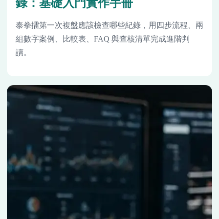
錄：基礎入門實作手冊
泰拳擂第一次複盤應該檢查哪些紀錄，用四步流程、兩
組數字案例、比較表、FAQ 與查核清單完成進階判
讀。