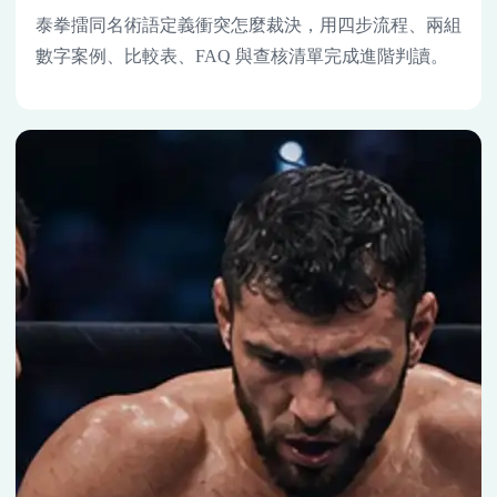
泰拳擂同名術語定義衝突怎麼裁決，用四步流程、兩組
數字案例、比較表、FAQ 與查核清單完成進階判讀。