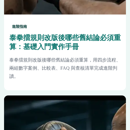
進階指南
泰拳擂規則改版後哪些舊結論必須重
算：基礎入門實作手冊
泰拳擂規則改版後哪些舊結論必須重算，用四步流程、
兩組數字案例、比較表、FAQ 與查核清單完成進階判
讀。