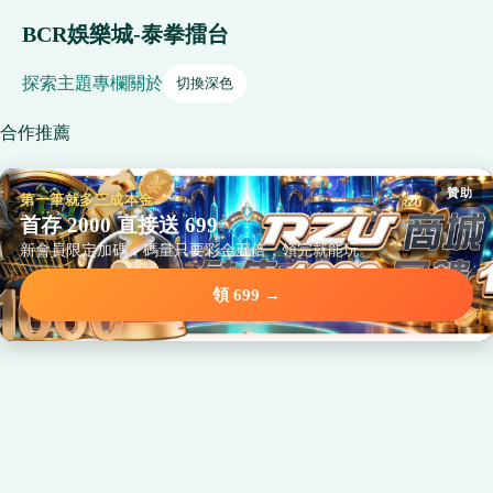
BCR娛樂城-泰拳擂台
探索
主題
專欄
關於
切換深色
合作推薦
贊助
第一筆就多三成本金
首存 2000 直接送 699
新會員限定加碼，碼量只要彩金五倍，領完就能玩。
領 699 →