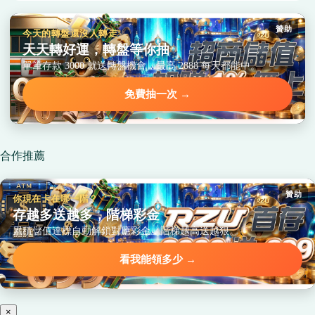
贊助
今天的轉盤還沒人轉走
天天轉好運，轉盤等你抽
單筆存款 3000 就送轉盤機會，最高 2888 每天都能中。
免費抽一次 →
合作推薦
贊助
你現在卡在哪一階？
存越多送越多，階梯彩金
累積儲值達標自動解鎖對應彩金，階梯越高送越狠。
看我能領多少 →
×