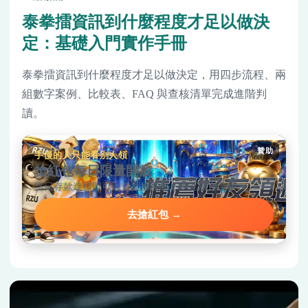
泰拳擂資訊到什麼程度才足以做決
定：基礎入門實作手冊
泰拳擂資訊到什麼程度才足以做決定，用四步流程、兩
組數字案例、比較表、FAQ 與查核清單完成進階判
讀。
贊助
手慢的人只能看別人領
搶紅包每日限量開放
當日存款達標即可到首頁搶紅包，手速決定金額。
去搶紅包 →