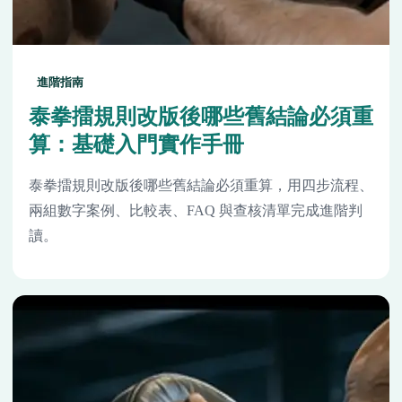
進階指南
泰拳擂規則改版後哪些舊結論必須重
算：基礎入門實作手冊
泰拳擂規則改版後哪些舊結論必須重算，用四步流程、
兩組數字案例、比較表、FAQ 與查核清單完成進階判
讀。