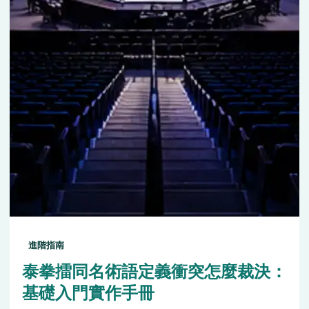
進階指南
泰拳擂同名術語定義衝突怎麼裁決：
基礎入門實作手冊