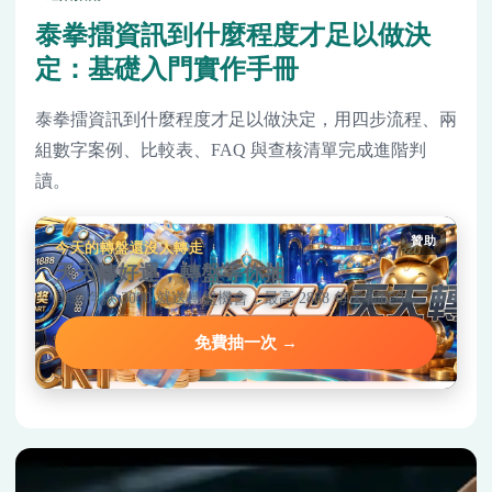
泰拳擂資訊到什麼程度才足以做決
定：基礎入門實作手冊
泰拳擂資訊到什麼程度才足以做決定，用四步流程、兩
組數字案例、比較表、FAQ 與查核清單完成進階判
讀。
贊助
今天的轉盤還沒人轉走
天天轉好運，轉盤等你抽
單筆存款 3000 就送轉盤機會，最高 2888 每天都能中。
免費抽一次 →