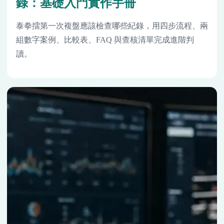
錄：基礎入門實作手冊
泰拳擂第一次複盤應該檢查哪些紀錄，用四步流程、兩
組數字案例、比較表、FAQ 與查核清單完成進階判
讀。