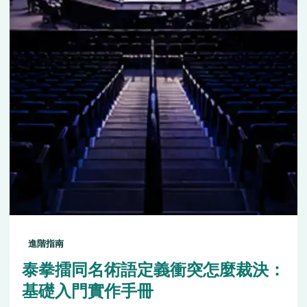
進階指南
泰拳擂同名術語定義衝突怎麼裁決：
基礎入門實作手冊