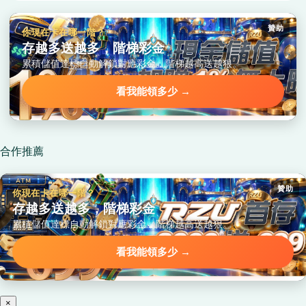
贊助
你現在卡在哪一階？
存越多送越多，階梯彩金
累積儲值達標自動解鎖對應彩金，階梯越高送越狠。
看我能領多少 →
合作推薦
贊助
你現在卡在哪一階？
存越多送越多，階梯彩金
累積儲值達標自動解鎖對應彩金，階梯越高送越狠。
看我能領多少 →
×