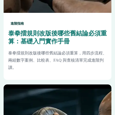
進階指南
泰拳擂規則改版後哪些舊結論必須重
算：基礎入門實作手冊
泰拳擂規則改版後哪些舊結論必須重算，用四步流程、
兩組數字案例、比較表、FAQ 與查核清單完成進階判
讀。