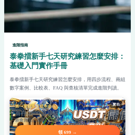
進階指南
泰拳擂新手七天研究練習怎麼安排：
基礎入門實作手冊
泰拳擂新手七天研究練習怎麼安排，用四步流程、兩組
數字案例、比較表、FAQ 與查核清單完成進階判讀。
贊助
第一筆就多三成本金
首存 2000 直接送 699
新會員限定加碼，碼量只要彩金五倍，領完就能玩。
領 699 →