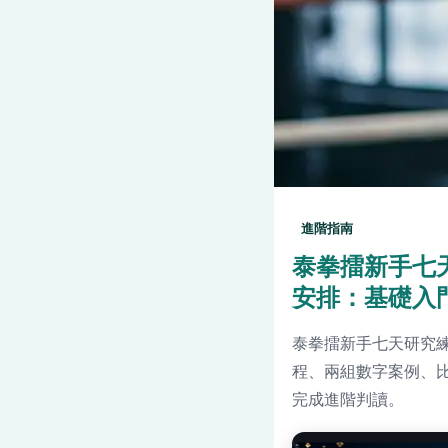
進階指南
泰拳擂新手七
安排：基礎入
泰拳擂新手七天研究
程、兩組數字案例、比
完成進階判讀。