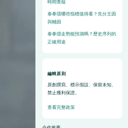
時間查核
泰拳擂哪些指標值得看？先分主因
與輔因
泰拳擂走勢能預測嗎？歷史序列的
正確用途
編輯原則
原創撰寫、標示假設、保留未知、
禁止獲利保證。
查看完整政策
合作推薦