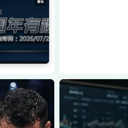
贊助
接
量
就