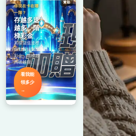
贊助
你現在卡在哪
一階？
存越多送
越多，階
梯彩金
累積儲值達標
自動解鎖對應
彩金，階梯越
高送越狠。
看我能
領多少
→