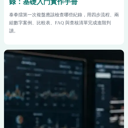
錄：基礎入門實作手冊
泰拳擂第一次複盤應該檢查哪些紀錄，用四步流程、兩
組數字案例、比較表、FAQ 與查核清單完成進階判
讀。