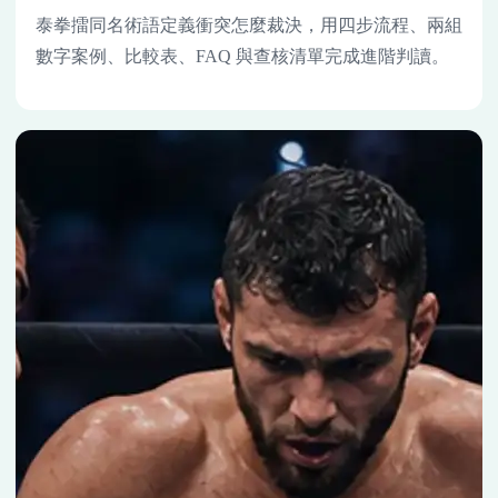
泰拳擂同名術語定義衝突怎麼裁決，用四步流程、兩組
數字案例、比較表、FAQ 與查核清單完成進階判讀。