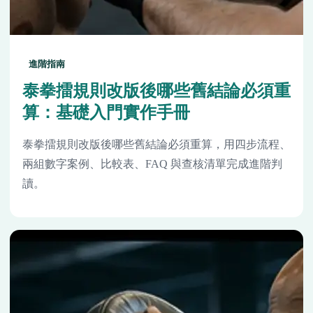
進階指南
泰拳擂規則改版後哪些舊結論必須重
算：基礎入門實作手冊
泰拳擂規則改版後哪些舊結論必須重算，用四步流程、
兩組數字案例、比較表、FAQ 與查核清單完成進階判
讀。