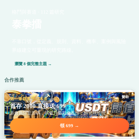
格鬥與賽道 · 112 篇研究
泰拳擂
不靠口號，從定義、規則、資料、機率、案例與風險
界線建立可重現的研究路線。
瀏覽 8 個完整主題 →
合作推薦
贊助
第一筆就多三成本金
首存 2000 直接送 699
新會員限定加碼，碼量只要彩金五倍，領完就能玩。
領 699 →