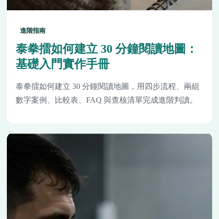
進階指南
泰拳擂如何建立 30 分鐘閱讀地圖：
基礎入門實作手冊
泰拳擂如何建立 30 分鐘閱讀地圖，用四步流程、兩組
數字案例、比較表、FAQ 與查核清單完成進階判讀。