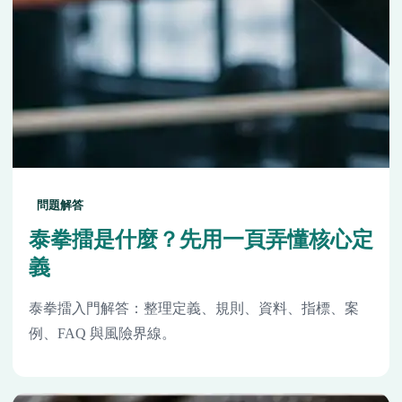
問題解答
泰拳擂是什麼？先用一頁弄懂核心定
義
泰拳擂入門解答：整理定義、規則、資料、指標、案
例、FAQ 與風險界線。